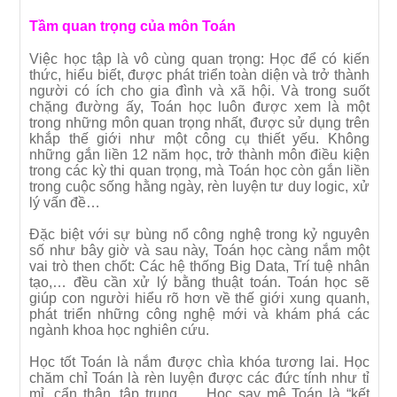
Tầm quan trọng của môn Toán
Việc học tập là vô cùng quan trọng: Học để có kiến
thức, hiểu biết, được phát triển toàn diện và trở thành
người có ích cho gia đình và xã hội. Và trong suốt
chặng đường ấy, Toán học luôn được xem là một
trong những môn quan trọng nhất, được sử dụng trên
khắp thế giới như một công cụ thiết yếu. Không
những gắn liền 12 năm học, trở thành môn điều kiện
trong các kỳ thi quan trọng, mà Toán học còn gắn liền
trong cuộc sống hằng ngày, rèn luyện tư duy logic, xử
lý vấn đề…
Đặc biệt với sự bùng nổ công nghệ trong kỷ nguyên
số như bây giờ và sau này, Toán học càng nắm một
vai trò then chốt: Các hệ thống Big Data, Trí tuệ nhân
tạo,… đều cần xử lý bằng thuật toán. Toán học sẽ
giúp con người hiểu rõ hơn về thế giới xung quanh,
phát triển những công nghệ mới và khám phá các
ngành khoa học nghiên cứu.
Học tốt Toán là nắm được chìa khóa tương lai. Học
chăm chỉ Toán là rèn luyện được các đức tính như tỉ
mỉ, cẩn thận, tập trung, … Học say mê Toán là “kết