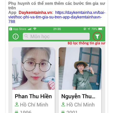
Phụ huynh có thể xem thêm các bước tìm gia sư
trên
App
Daykemtainha.vn
:
https://daykemtainha.vn/bai-
viet/hoc-phi-va-tim-gia-su-tren-app-daykemtainhavn-
788