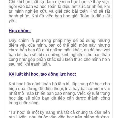
Chỉ khi bạn thật sự đam mệ môn học bạn sẽ thấy việc
ngồi vào bàn và học Toán là điều hết sức tự nhiên, khi
tự mình nghiên cứu và giải các bài toán Khó sẽ rất
hạnh phúc. Khi đó việc bạn học giỏi Toán là điều tất
yếu.
Học nhóm:
Đây chính là phương pháp hay để bổ sung những
điểm yếu của mình, bạn có thể giỏi môn này nhưng
chưa hẳn bạn đã giỏi những môn khác, do đó học với
bạn bè, bạn sẽ rút ra những kinh nghiệm cho bản thân
cũng như góp phần khắc sâu kiến thức cho mình hơn
sau mỗi khi tranh luận.
Kỷ luật khi học, tạo động lực học:
Khi học hãy dành toàn bộ tâm trí, tập trung để học cho
hiệu quả, đừng để điện thoại, ti vi hay bất cứ niềm vui
nhất thời nào khiến bạn xao nhãng. Việc kỷ luật trong
học tập sẽ giúp bạn dễ tiếp cận được thành công
trong cuộc sống.
“Tự học” là một kỹ năng mà tất cả chúng ta cần nên
rèn luyện, phụ thuộc vào việc học trên giảng đường,