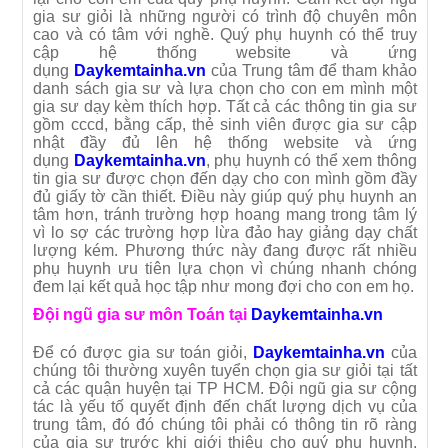
gia sư giỏi là những người có trình độ chuyên môn
cao và có tâm với nghề. Quý phụ huynh có thể truy
cập hệ thống website và ứng
dụng
Daykemtainha.vn
của Trung tâm để tham khảo
danh sách gia sư và lựa chọn cho con em mình một
gia sư dạy kèm thích hợp. Tất cả các thông tin gia sư
gồm cccd, bằng cấp, thẻ sinh viên được gia sư cập
nhật đầy đủ lên hệ thống website và ứng
dụng
Daykemtainha.vn
, phụ huynh có thể xem thông
tin gia sư được chọn đến dạy cho con mình gồm đầy
đủ giấy tờ cần thiết. Điều này giúp quý phụ huynh an
tâm hơn, tránh trường hợp hoang mang trong tâm lý
vì lo sợ các trường hợp lừa đảo hay giảng dạy chất
lượng kém. Phương thức này đang được rất nhiều
phụ huynh ưu tiên lựa chọn vì chúng nhanh chóng
đem lại kết quả học tập như mong đợi cho con em họ.
Đội ngũ gia sư môn Toán tại
Daykemtainha.vn
Để có được gia sư toán giỏi,
Daykemtainha.vn
của
chúng tôi thường xuyên tuyển chọn gia sư giỏi tại tất
cả các quận huyện tại TP HCM. Đội ngũ gia sư cộng
tác là yếu tố quyết định đến chất lượng dịch vụ của
trung tâm, đó đó chúng tôi phải có thông tin rõ ràng
của gia sư trước khi giới thiệu cho quý phụ huynh.