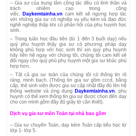
– Gia sư của trung tâm cộng tác đều có tình thần và
trách nhiệm cao trong công
việc.
Daykemtainha.vn
cam kết sẽ ngưng hợp tác
với những gia sư có nghiệp vụ yếu kèm và đạo đức
nghề nghiệp thấp khi có phản hồi của phụ huynh học
sinh.
– Trong tuần học đầu tiên (từ 1 đến 3 buổi dạy) nếu
quý phụ huynh thấy gia sư có phương pháp dạy
không phù hợp với học sinh thì xin quý phụ
huynh
hãy liên hệ ngay với chúng tôi, chúng tôi cam kết sẽ
đổi ngay cho quý phú phụ huynh một gia sư khác phù
hợp hơn.
– Tất cả gia sư toán của chúng tôi có thông tin rõ
ràng, minh bạch.
(Thông tin gia sư gồm cccd, bằng
cấp, thẻ sinh viên được gia sư cập nhật đầy đủ lên hệ
thống website và ứng dụng
Daykemtainha.vn
, phụ
huynh có thể xem thông tin gia sư được chọn đến dạy
cho con mình gồm đầy đủ giấy tờ cần thiết).
Dịch vụ gia sư môn Toán tại nhà bao gồm
– Gia sư chuyên Toán, dạy kèm Toán cấp tiểu học từ
lớp 1- lớp 5.