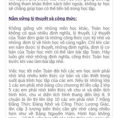
không tham khảo thêm sách bên ngoài, không tự học
sẽ chẳng giúp bạn có thể tiến bộ trong học tập.
Nắm vững lý thuyết và công thức:
Không giống với những môn học khác, Toán học
không có quá nhiều định nghĩa, lý thuyết. Lý thuyết
của Toán đơn giản là những công thức cực kỳ nhỏ và
những định lý về hình học vô cùng ngắn. Chỉ khi các
em nắm được lý thuyết, những định nghĩa, định lý cơ
bản của Toán học mới có thể làm bài tập Toán. Hãy
luôn ghi nhớ những định nghĩa, công thức Toán học
trước khi vào làm bài tập nhé.
Việc học tốt môn Toán đòi hỏi các em học sinh phải
nhớ khá nhiều kiến thức cơ bản và cần thiết trong
suốt quá trình học tập của các em. Nếu từ những lớp
1 các em phải nhớ bảng cửu chương thì lên cấp 2 lớp
5 các em phải nhớ kiến thức về chu vi và diện tích
hình tròn, chu vi diện tích hình thang đến lớp 8, 9
chuẩn bị ôn thi lên lớp 10 các em phải nhớ 7 Hằng
Đẳng Thức Đáng Nhớ và Công Thức Lượng Giác,
lên cấp 3 lượng kiến thức cần ghi nhớ càng nhiều
hơn như về Bảng Nguyên Hàm, Hình học không