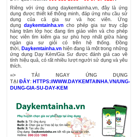
Riêng với ứng dụng daykemtainha.vn, đây là ứng
dụng được thiết kế thông minh, đáp ứng nhu cầu sử
dụng của cả gia sư và học viên. Ứng
dụng
daykemtainha.vn
cho phép gia sư truy cập
hàng trăm lớp học đang tìm giáo viên và cho phép
học viên tìm kiếm gia sư phù hợp nhất giữa hàng
ngàn gia sư giỏi có trên hệ thống. Đồng
thời,
Daykemtainha.vn
hiện đang là một trong những
ứng dụng Dạy Kèm/Gia Sư được đánh giá cao về
tính hiệu quả, có rất nhiều lượt người sử dụng và yêu
thích.
=> TẢI NGAY ỨNG DỤNG
TẠI
ĐÂY
:
HTTPS://WWW.DAYKEMTAINHA.VN/UNG-
DUNG-GIA-SU-DAY-KEM