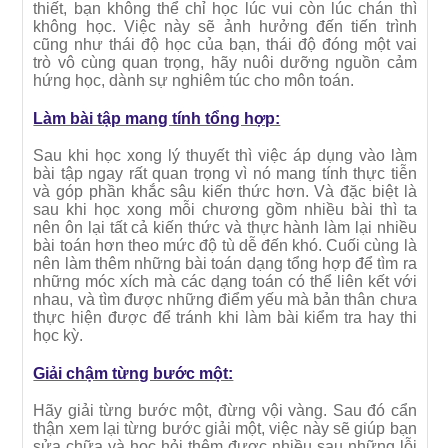
thiết, bạn không thể chỉ học lúc vui còn lúc chán thì
không học. Việc này sẽ ảnh hưởng đến tiến trình
cũng như thái độ học của bạn, thái độ đóng một vai
trò vô cùng quan trọng, hãy nuôi dưỡng nguồn cảm
hứng học, dành sự nghiêm túc cho môn toán.
Làm bài tập mang tính tổng hợp:
Sau khi học xong lý thuyết thì việc áp dụng vào làm
bài tập ngay rất quan trọng vì nó mang tính thực tiễn
và góp phần khắc sâu kiến thức hơn. Và đặc biệt là
sau khi học xong mỗi chương gồm nhiều bài thì ta
nên ôn lại tất cả kiến thức và thực hành làm lại nhiều
bài toán hơn theo mức độ tù dễ đến khó. Cuối cùng là
nên làm thêm những bài toán dạng tổng hợp để tìm ra
những móc xích mà các dạng toán có thể liên kết với
nhau, và tìm được những điểm yếu mà bản thân chưa
thực hiện được để tránh khi làm bài kiểm tra hay thi
học kỳ.
Giải chậm từng bước một:
Hãy giải từng bước một, đừng vội vàng. Sau đó cẩn
thận xem lại từng bước giải một, việc này sẽ giúp bạn
sửa chữa và học hỏi thêm được nhiều sau những lỗi