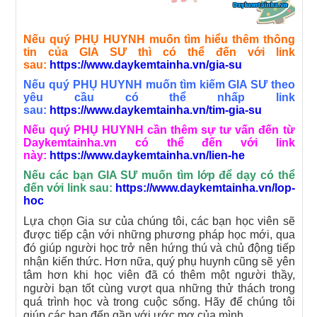
Nếu quý PHỤ HUYNH muốn tìm hiểu thêm thông
tin của GIA SƯ thì có thể đến với link
sau:
https://www.daykemtainha.vn/gia-su
Nếu quý PHỤ HUYNH muốn tìm kiếm GIA SƯ theo
yêu cầu có thể nhấp link
sau:
https://www.daykemtainha.vn/tim-gia-su
Nếu quý PHỤ HUYNH cần thêm sự tư vấn đến từ
Daykemtainha.vn có thể đến với link
này:
https://www.daykemtainha.vn/lien-he
Nếu các bạn GIA SƯ muốn tìm lớp để dạy có thể
đến với link sau:
https://www.daykemtainha.vn/lop-
hoc
Lựa chọn Gia sư của chúng tôi, các bạn học viên sẽ
được tiếp cận vớ
i những phương pháp học mới, qua
đó giúp người học trở nên hứng thú và chủ động tiếp
nhận kiến thức. Hơn nữa, quý phụ huynh cũng sẽ yên
tâm hơn khi học viên đã có thêm một người thầy,
người bạn tốt cùng vượt qua những thử thách trong
quá trình học và trong cuộc sống. Hãy để chúng tôi
giúp các bạn đến gần với ước mơ của mình.