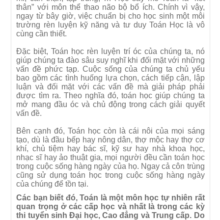
thân” với môn thể thao não bộ bổ ích. Chính vì vậy,
ngay từ bây giờ, việc chuẩn bị cho học sinh một môi
trường rèn luyện kỹ năng và tư duy Toán Học là vô
cùng cần thiết.
Đặc biệt, Toán học rèn luyện trí óc của chúng ta, nó
giúp chúng ta đào sâu suy nghĩ khi đối mặt với những
vấn đề phức tạp. Cuộc sống của chúng ta chủ yếu
bao gồm các tình huống lựa chọn, cách tiếp cận, lập
luận và đối mặt với các vấn đề mà giải pháp phải
được tìm ra. Theo nghĩa đó, toán học giúp chúng ta
mở mang đầu óc và chủ động trong cách giải quyết
vấn đề.
Bên cạnh đó, Toán học còn là cái nôi của mọi sáng
tạo, dù là đầu bếp hay nông dân, thợ mộc hay thợ cơ
khí, chủ tiệm hay bác sĩ, kỹ sư hay nhà khoa học,
nhạc sĩ hay ảo thuật gia, mọi người đều cần toán học
trong cuộc sống hàng ngày của họ. Ngay cả côn trùng
cũng sử dụng toán học trong cuộc sống hàng ngày
của chúng để tồn tại.
Các bạn biết đó, Toán là một môn học tự nhiên rất
quan trọng ở các cấp học và nhất là trong các kỳ
thi tuyển sinh Đại học, Cao đẳng và Trung cấp. Do