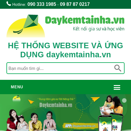
090 333 1985
09 87 87 0217
Hotline:
-
HỆ THỐNG WEBSITE VÀ ỨNG
DỤNG daykemtainha.vn
MENU