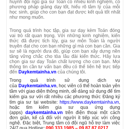
huynh đội ngũ gia sư Toán có nhiều kinh nghiệm, có
phương pháp giảng dạy tốt, hiểu rõ tâm lý của mỗi
học sinh, giúp cho con bạn đạt được kết quả tốt nhất
như mong muốn.
Trong quá trình học tập, gia sư dạy kèm Toán đóng
vai trò rất quan trọng. Với những kinh nghiệm, kiến
thức đã được tích lũy, gia sư môn Toán là người
truyền đạt cho con bạn những gì mà con bạn cần. Gia
sư sẽ là người đưa đò, giúp con bạn xây dựng nền
tảng vững chắc cho tòa lâu đài kiến thức. Hãy lựa
chọn gia sư dạy Toán chất lượng cho con bạn. Mọi
thông tin cần tư vấn bạn đều có thể liên hệ trực tiếp
đến
Daykemtainha.vn
của chúng tôi.
Trong quá trình sử dụng dịch vụ
của
Daykemtainha
.vn
, học viên có thể hoàn toàn yên
tâm với giao diện thông minh, dễ dàng sử dụng để tìm
kiếm gia sư với rất nhiều các phương thức Đăng ký
tìm gia sư tại website:
https://www.daykemtainha.vn
,
hoặc tìm kiếm gia sư qua ứng dụng
(apps)
daykemtainha.vn
trên điện thoại một cách
đơn giản, kể cả đối với người ít tiếp xúc với công
nghệ. Đặc biệt, Trung tâm có đội ngũ hỗ trợ làm việc
24/7 qua Hotline
:
090 333 1985 – 09 87 87 0217
.