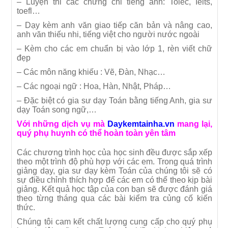
– Luyện thi các chứng chỉ tiếng anh: Toiec, Ielts,
toefl…
– Dạy kèm anh văn giao tiếp căn bản và nâng cao,
anh văn thiếu nhi, tiếng việt cho người nước ngoài
– Kèm cho các em chuẩn bị vào lớp 1, rèn viết chữ
đẹp
– Các môn năng khiếu : Vẽ, Đàn, Nhạc…
– Các ngoại ngữ : Hoa, Hàn, Nhật, Pháp…
– Đặc biệt có gia sư dạy Toán bằng tiếng Anh, gia sư
dạy Toán song ngữ,…
Với những dịch vụ mà
Daykemtainha.vn
mang lại,
quý phụ huynh có thể hoàn toàn yên tâm
Các chương trình học của học sinh đều được sắp xếp
theo một trình độ phù hợp với các em. Trong quá trình
giảng dạy, gia sư dạy kèm Toán của chúng tôi sẽ có
sự điều chỉnh thích hợp để các em có thể theo kịp bài
giảng. Kết quả học tập của con bạn sẽ được đánh giá
theo từng tháng qua các bài kiểm tra củng cố kiến
thức.
Chúng tôi cam kết chất lượng cung cấp cho quý phụ