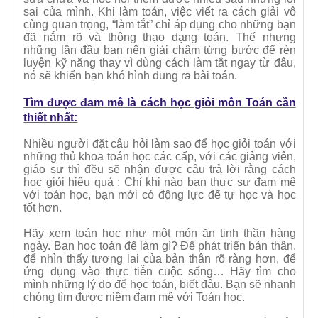
sai của mình. Khi làm toán, việc viết ra cách giải vô
cùng quan trọng, “làm tắt” chỉ áp dụng cho những bạn
đã nắm rõ và thông thạo dạng toán. Thế nhưng
những lần đầu bạn nên giải chậm từng bước để rèn
luyện kỹ năng thay vì dùng cách làm tắt ngay từ đâu,
nó sẽ khiến bạn khó hình dung ra bài toán.
Tìm được đam mê là cách học giỏi môn Toán cần
thiết nhất:
Nhiều người đặt câu hỏi làm sao để học giỏi toán với
những thủ khoa toán học các cấp, với các giảng viên,
giáo sư thì đều sẽ nhận được câu trả lời rằng cách
học giỏi hiệu quả : Chỉ khi nào bạn thực sự đam mê
với toán học, bạn mới có động lực để tự học và học
tốt hơn.
Hãy xem toán học như một món ăn tinh thần hàng
ngày. Bạn học toán để làm gì? Để phát triển bản thân,
để nhìn thấy tương lai của bản thân rõ ràng hơn, để
ứng dụng vào thực tiễn cuộc sống… Hãy tìm cho
mình những lý do để học toán, biết đâu. Bạn sẽ nhanh
chóng tìm được niềm đam mê với Toán học.