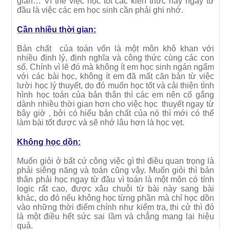
gian… Vì thế việc học tốt các kiến thức này ngay từ
đầu là việc các em học sinh cần phải ghi nhớ.
Cần nhiều thời gian:
Bản chất của toán vốn là một môn khô khan với
nhiều định lý, định nghĩa và công thức cùng các con
số. Chính vì lẽ đó mà không ít em học sinh ngán ngẩm
với các bài học, không ít em đã mất căn bản từ việc
lười học lý thuyết, do đó muốn học tốt và cải thiện tình
hình học toán của bản thân thì các em nên cố gắng
dành nhiều thời gian hơn cho việc học thuyết ngay từ
bây giờ , bởi có hiểu bản chất của nó thì mới có thể
làm bài tốt được và sẽ nhớ lâu hơn là học vẹt.
Không học dồn:
Muốn giỏi ở bất cứ công việc gì thì điều quan trọng là
phải siêng năng và toán cũng vậy. Muốn giỏi thì bản
thân phải học ngay từ đầu vì toán là một môn có tính
logic rất cao, được xâu chuỗi từ bài này sang bài
khác, do đó nếu không học từng phần mà chỉ học dồn
vào những thời điểm chính như kiểm tra, thi cử thì đó
là một điều hết sức sai lầm và chẳng mang lại hiệu
quả.