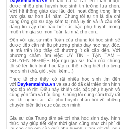
Daykemtainha.vn
từ lâu đã là cái tên thân thuộc
được nhiều phụ huynh học sinh tin tưởng lựa chọn.
Với hệ thống giáo dục lâu đời, hoạt động trong lĩnh
vực gia sư hơn 14 năm. Chúng tôi tự tin là địa chỉ
cung ứng gia sư dạy kèm tại nhà uy tín và là cầu nối
đáng tin cậy cho hầu hết các bậc phụ huynh mong
muốn tìm gia sư môn Toán tại nhà cho con..
Đến với gia sư môn Toán của chúng tôi học sinh sẽ
được tiếp cận nhiều phương pháp dạy học hay, độc,
lạ mà trên lớp thầy cô thường ít đề cập đến. Với
phương châm làm việc: UY TÍN – TẬN TÂM –
CHUYÊN NGHIỆP. Đội ngũ gia sư Toán của chúng
tôi sẽ lên lịch trình học tập cụ thể, riêng biệt cho từng
học sinh (khá, giỏi, yếu, kém…)
Thực tế cho thấy, có rất nhiều học sinh tìm đến
với
Daykemtainha.vn
và sau đó đã cải thiện tình hình
học tập rõ rệt. Điều này khiến các bậc phụ huynh vô
cùng yên tâm và hài lòng. Chúng tôi cũng cảm thấy rất
vui khi nghe các bậc phụ huynh phản hồi về những
chuyển biến tích cực của con mình.
Gia sư của Trung tâm sẽ tới nhà học sinh dạy, hình
thức này giúp tiết kiệm thời gian cũng như chi phí đi
lại cho con em của quý phụ huynh. Cam kết đội ngũ