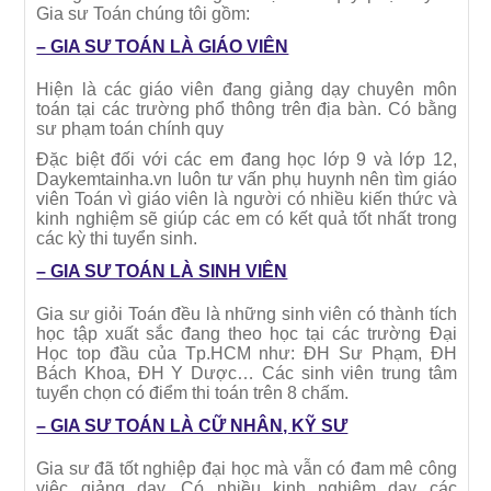
Gia sư Toán chúng tôi gồm:
– GIA SƯ TOÁN LÀ GIÁO VIÊN
Hiện là các giáo viên đang giảng dạy chuyên môn
toán tại các trường phổ thông trên địa bàn. Có bằng
sư phạm toán chính quy
Đặc biệt đối với các em đang học lớp 9 và lớp 12,
Daykemtainha.vn luôn tư vấn phụ huynh nên tìm giáo
viên Toán vì giáo viên là người có nhiều kiến thức và
kinh nghiệm sẽ giúp các em có kết quả tốt nhất trong
các kỳ thi tuyển sinh.
– GIA SƯ TOÁN LÀ SINH VIÊN
Gia sư giỏi Toán đều là những sinh viên có thành tích
học tập xuất sắc đang theo học tại các trường Đại
Học top đầu của Tp.HCM như: ĐH Sư Phạm, ĐH
Bách Khoa, ĐH Y Dược… Các sinh viên trung tâm
tuyển chọn có điểm thi toán trên 8 chấm.
– GIA SƯ TOÁN LÀ CỮ NHÂN, KỸ SƯ
Gia sư đã tốt nghiệp đại học mà vẫn có đam mê công
việc giảng dạy. Có nhiều kinh nghiệm dạy các