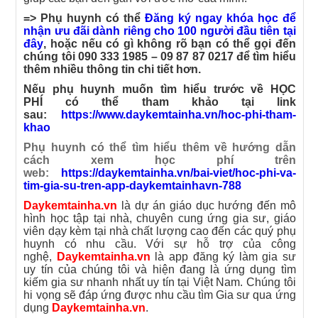
=> Phụ huynh có thể
Đăng ký ngay khóa học để
nhận ưu đãi dành riêng cho 100 người đầu tiên tại
đây
,
hoặc nếu có gì không rõ bạn có thể gọi đến
chúng tôi
090 333 1985 – 09 87 87 0217
để tìm hiểu
thêm nhiều thông tin chi tiết hơn.
Nếu phụ huynh muốn tìm hiểu trước về HỌC
PHÍ có thể tham khảo tại link
sau:
https://www.daykemtainha.vn/hoc-phi-tham-
khao
Phụ huynh có thể tìm hiểu thêm về hướng dẫn
cách xem học phí trên
web:
https://daykemtainha.vn/bai-viet/hoc-phi-va-
tim-gia-su-tren-app-daykemtainhavn-788
Daykemtainha.vn
là dự án giáo dục hướng đến mô
hình học tập tại nhà, chuyên cung ứng gia sư, giáo
viên dạy kèm tại nhà chất lượng cao đến các quý phụ
huynh có nhu cầu. Với sự hỗ trợ của công
nghệ,
Daykemtainha.vn
là app đăng ký làm gia sư
uy tín của chúng tôi và hiện đang là ứng dụng tìm
kiếm gia sư nhanh nhất uy tín tại Việt Nam. Chúng tôi
hi vọng sẽ đáp ứng được nhu cầu tìm Gia sư qua ứng
dụng
Daykemtainha.vn
.