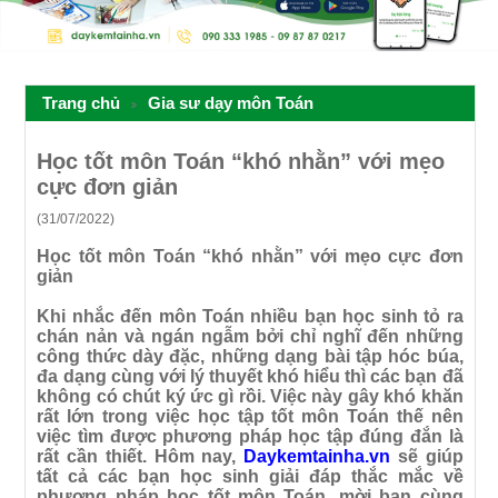
Trang chủ
Gia sư dạy môn Toán
Học tốt môn Toán “khó nhằn” với mẹo
cực đơn giản
(31/07/2022)
Học tốt môn Toán “khó nhằn” với mẹo cực đơn
giản
Khi nhắc đến môn Toán nhiều bạn học sinh tỏ ra
chán nản và ngán ngẫm bởi chỉ nghĩ đến những
công thức dày đặc, những dạng bài tập hóc búa,
đa dạng cùng với lý thuyết khó hiểu thì các bạn đã
không có chút ký ức gì rồi. Việc này gây khó khăn
rất lớn trong việc học tập tốt môn Toán thế nên
việc tìm được phương pháp học tập đúng đắn là
rất cần thiết. Hôm nay,
Daykemtainha.vn
sẽ giúp
tất cả các bạn học sinh giải đáp thắc m
ắc về
phương pháp học tốt môn Toán, mời bạn cùng