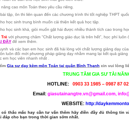
ức nâng cao môn Toán theo yêu cầu riêng.
ài tập, ôn thi liên quan đến các chương trình thi tốt nghiệp THPT quốc 
ho học sinh trung bình muốn cải thiện kết quả học tập.
o học sinh khá, giỏi muốn gặt hái được nhiều thành tích cao trong học
 Trẻ
với phương châm “Chất lượng giáo dục là trên hết”, học phí luôn 
I ĐÂY
để xem thêm.
ynh và các bạn em học sinh đã hài lòng với chất lượng giảng dạy của
uôn luôn đổi mới phương pháp giảng dạy nhằm mang lại kết quả giảng 
ác em học viên nhanh nhất .
 tìm
Gia sư dạy kèm môn Toán tại quận Bình Thạnh
xin vui lòng l
TRUNG TÂM GIA SƯ TÀI NĂN
HOTLINE:
0903 33 1985 – 0987 87 0
Email:
giasutainangtre.vn@gmail.com, info
WEBSITE:
http://daykemmonto
có thắc mắc hay cần tư vấn thêm hãy điền đầy đủ thông tin 
ải đáp cho bạn trong thời gian sớm nhất.