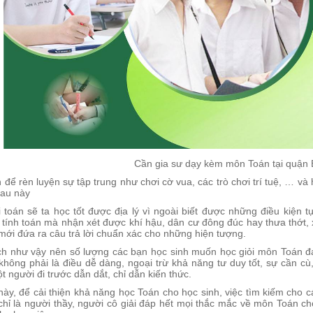
Cần gia sư dạy kèm môn Toán tại quận
 để rèn luyện sự tập trung như chơi cờ vua, các trò chơi trí tuệ, … và
sau này
i toán sẽ ta học tốt được địa lý vì ngoài biết được những điều kiện
tính toán mà nhận xét được khí hậu, dân cư đông đúc hay thưa thớt, 
 mới đứa ra câu trả lời chuẩn xác cho những hiện tượng.
ích như vậy nên số lượng các bạn học sinh muốn học giỏi môn Toán 
 không phải là điều dễ dàng, ngoại trừ khả năng tư duy tốt, sự cần 
 người đi trước dẫn dắt, chỉ dẫn kiến thức.
 này, để cải thiện khả năng học Toán cho học sinh, việc tìm kiếm cho
 chỉ là người thầy, người cô giải đáp hết mọi thắc mắc về môn Toán 