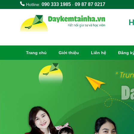
090 333 1985
09 87 87 0217
Hotline:
-
H
Trang chủ
Giới thiệu
Liên hệ
Đăng ký