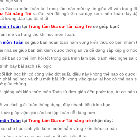
o học viên.
m Gia sư môn Toán tại Trung tâm nào mới uy tín giữa vô vàn trung 
ư Tài năng Trẻ
ra đời, với đội ngũ Gia sư dạy kèm môn Toán dày d
ất lượng đào tạo tốt nhất.
 môn Toán
tại
Trung tâm Gia sư Tài năng Trẻ
sẽ giúp bạn:
đam mê và hứng thú khi học môn Toán.
m môn Toán
sẽ giúp bạn hoàn toàn nắm vững kiến thức cơ bản nhằm 
i nhà sẽ giúp bạn tiết kiệm được thời gian và dễ dàng sắp xếp giờ học
i để bạn có thể lĩnh hội tốt trong quá trình làm bài, tránh việc nghe sai
rình bày bài sạch sẽ, logic.
đổi lịch học khi có công việc đột suất, điều này không thể nào có được
 phải ngỉ học và chịu mất bài. Khi xong việc quay lại học có thể bạn 
ở giữa chừng.
ài giảng với kiến thức môn Toán từ đơn giản đến phức tạp, từ cơ bản
yết và cách giải Toán thông dụng, đẩy nhanh tiến trình học.
thức giúp việc giải các bài tập Toán dễ dàng hơn.
 môn Toán
tại
Trung tâm Gia sư Tài năng trẻ
nhận dạy:
oán cho học sinh yếu kém muốn nắm vững kiến thức cơ bản.
ức Toán cơ bản cho học sinh mất gốc kiến thức.