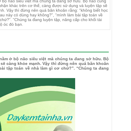
ở bộ não siêu việt mà chúng ta đang sở hữu. Bộ não cũng
phận khác trên cơ thể, càng được sử dụng và luyện tập sẽ
h. Vậy thì đừng nên quá băn khoăn rằng: “không biết học
sau này có dùng hay không?”, “mình làm bài tập toán về
chứ?”. “Chúng ta đang luyện tập, nâng cấp cho khối tài
bộ óc đó bạn.
y nằm ở bộ não siêu việt mà chúng ta đang sở hữu. Bộ
p sẽ càng khỏe mạnh. Vậy thì đừng nên quá băn khoăn
bài tập toán về nhà làm gì cơ chứ?”. “Chúng ta đang