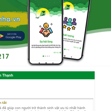
nh Thạnh
ư dạy kèm môn Toán tại quận Bình
 tắt
á đã giúp con người trở thành sinh vật ưu tú nhất hành