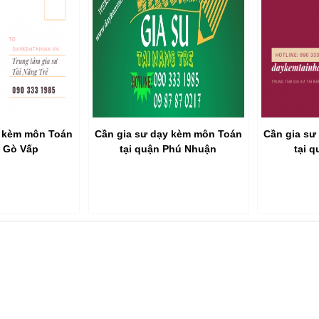
y kèm môn Toán
Cần gia sư dạy kèm môn Toán
Cần gia sư
n Gò Vấp
tại quận Phú Nhuận
tại 