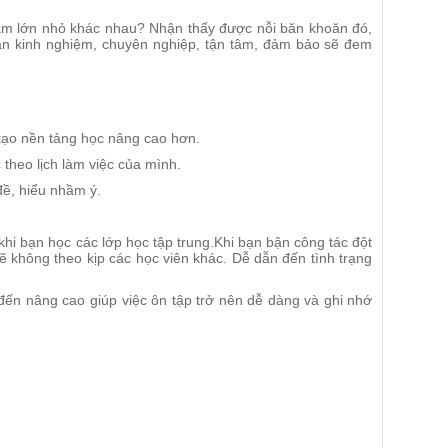
tâm lớn nhỏ khác nhau? Nhận thấy được nỗi băn khoăn đó,
ặn kinh nghiệm, chuyên nghiệp, tận tâm, đảm bảo sẽ đem
tạo nền tảng học nâng cao hơn.
 theo lịch làm việc của mình.
 đề, hiểu nhầm ý.
 khi bạn học các lớp học tập trung.Khi bạn bận công tác đột
sẽ không theo kịp các học viên khác. Dễ dẫn đến tình trạng
 đến nâng cao giúp việc ôn tập trở nên dễ dàng và ghi nhớ