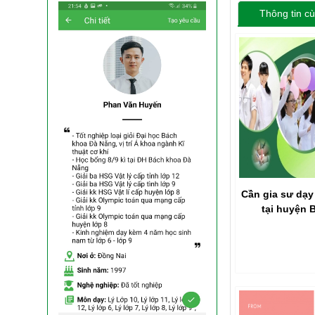
Thông tin cù
Cần gia sư dạ
tại huyện 