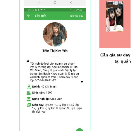
Cần gia sư dạ
tại quậ