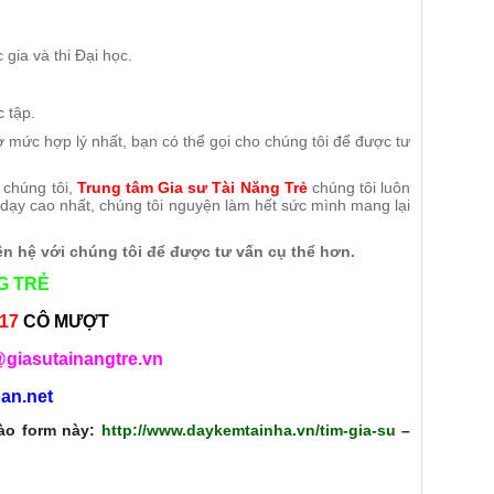
gia và thi Đại học.
 tập.
ở mức hợp lý nhất, bạn có thể gọi cho chúng tôi để được tư
 chúng tôi,
Trung tâm Gia sư Tài Năng Trẻ
chúng tôi luôn
dạy cao nhất, chúng tôi nguyện làm hết sức mình mang lại
iên hệ với chúng tôi để được tư vấn cụ thể hơn.
G TRẺ
217
CÔ MƯỢT
@giasutainangtre.vn
an.net
vào form này:
http://www.daykemtainha.vn/tim-gia-su
–