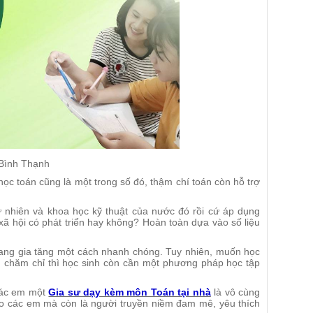
 Bình Thạnh
 học toán cũng là một trong số đó, thậm chí toán còn hỗ trợ
 tự nhiên và khoa học kỹ thuật của nước đó rồi cứ áp dụng
xã hội có phát triển hay không? Hoàn toàn dựa vào số liệu
đang gia tăng một cách nhanh chóng. Tuy nhiên, muốn học
cù, chăm chỉ thì học sinh còn cần một phương pháp học tập
 các em một
Gia sư dạy kèm môn Toán tại nhà
là vô cùng
cho các em mà còn là người truyền niềm đam mê, yêu thích