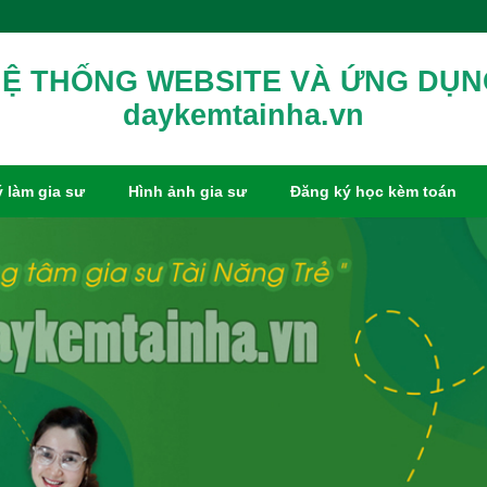
Ệ THỐNG WEBSITE VÀ ỨNG DỤ
daykemtainha.vn
 làm gia sư
Hình ảnh gia sư
Đăng ký học kèm toán