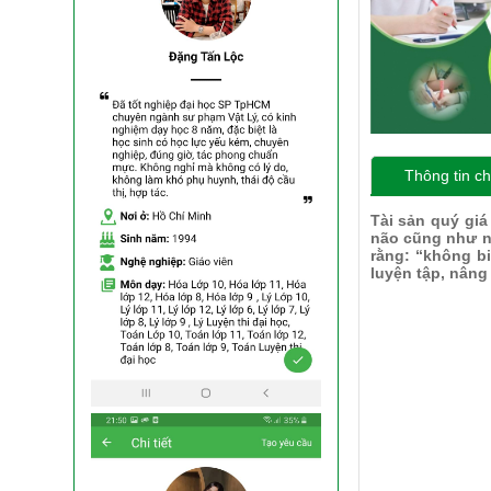
Thông tin chi
Tài sản quý giá
não cũng như n
rằng: “không b
luyện tập, nâng 