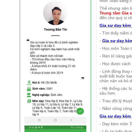
môn Toán sang ch
Thế nhưng nên tì
Trung tâm Gia s
đến cho quý vị ch
Gia sư dạy kèm
- Tìm thấy niềm 
-
Gia sư dạy kè
- Học môn Toán tạ
- Rèn kĩ năng giả
- Học được cách t
- Linh động thay 
suất bắt buộc bạn
chán nản và bỏ d
- Hệ thống các b
sâu hơn.
- Trau dồi lý thu
- Nắm vững công 
Gia sư dạy kèm
- Dạy kèm môn T
- Lấy lại kiến th