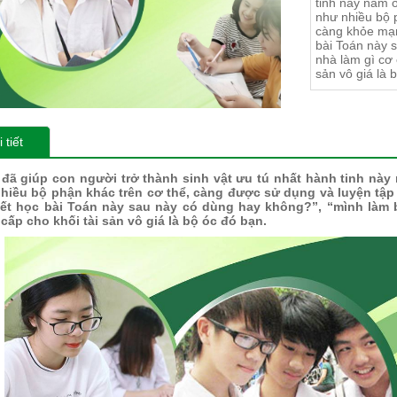
tinh này nằm 
như nhiều bộ 
càng khỏe mạn
bài Toán này 
nhà làm gì cơ 
sản vô giá là 
 tiết
 đã giúp con người trở thành sinh vật ưu tú nhất hành tinh nà
hiều bộ phận khác trên cơ thể, càng được sử dụng và luyện tậ
iết học bài Toán này sau này có dùng hay không?”, “mình làm 
cấp cho khối tài sản vô giá là bộ óc đó bạn.