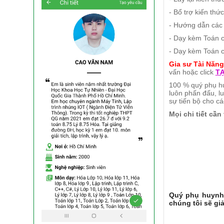
- Bổ trợ kiến th
- Hướng dẫn các b
- Dạy kèm Toán c
- Dạy kèm Toán ch
Gia sư Tài Năng
vấn hoặc click
TẠ
100 % quý phụ hu
luôn phấn đấu, l
sự tiến bộ cho c
Mọi chi tiết cần
Quý phụ huynh 
chúng tôi sẽ gi