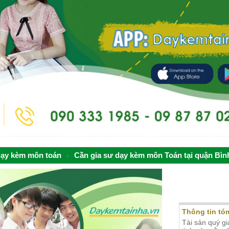
ạy kèm môn toán
Cần gia sư dạy kèm môn Toán tại quận Bì
Cần gia s
Thạnh
Thông tin tóm
Tài sản quý gi